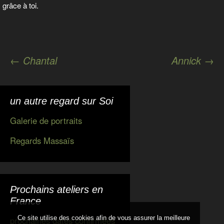
grâce à toi.
Navigation
←
Chantal
Annick
→
des
articles
un autre regard sur Soi
Galerie de portraits
Regards Massaïs
Prochains ateliers en
France
Ce site utilise des cookies afin de vous assurer la meilleure
prochaines dates confirmées