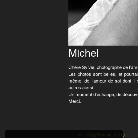
Michel
Chère Sylvie, photographe de l’â
Les photos sont belles, et pourtan
même, de l’amour de soi dont il s
autres aussi.
Un moment d’échange, de découve
Merci.
Navigation
←
Brigitte et Guy