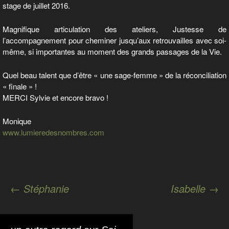
stage de juillet 2016.
Magnifique articulation des ateliers, Justesse de
l’accompagnement pour cheminer jusqu’aux retrouvailles avec soi-
même, si importantes au moment des grands passages de la Vie.
Quel beau talent que d’être « une sage-femme » de la réconciliation
« finale » !
MERCI Sylvie et encore bravo !
Monique
www.lumieredesnombres.com
Navigation
←
Stéphanie
Isabelle
→
des